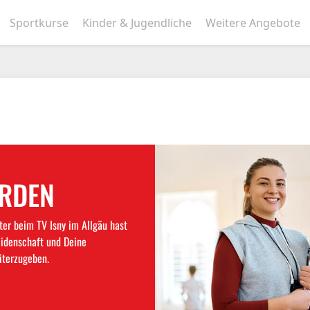
Sportkurse
Kinder & Jugendliche
Weitere Angebote
ERDEN
ter beim TV Isny im Allgäu hast
eidenschaft und Deine
iterzugeben.